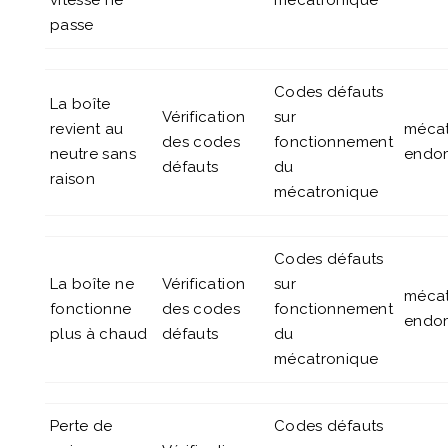
vitesse ne
mécatronique
passe
Codes défauts
La boîte
Vérification
sur
revient au
mécat
des codes
fonctionnement
neutre sans
endo
défauts
du
raison
mécatronique
Codes défauts
La boîte ne
Vérification
sur
mécat
fonctionne
des codes
fonctionnement
endo
plus à chaud
défauts
du
mécatronique
Perte de
Codes défauts