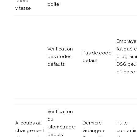
faible
boîte
vitesse
Embraya
Vérification
fatigué 
Pas de code
des codes
progra
défaut
défauts
DSG peu
efficace
Vérification
du
A-coups au
Dernière
Huile
kilométrage
changement
vidange >
contami
depuis