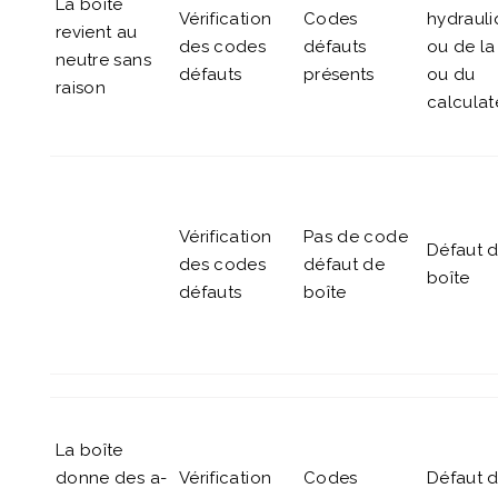
La boîte
Vérification
Codes
hydrauli
revient au
des codes
défauts
ou de la
neutre sans
défauts
présents
ou du
raison
calculat
Vérification
Pas de code
Défaut d
des codes
défaut de
boîte
défauts
boîte
La boîte
donne des a-
Vérification
Codes
Défaut 