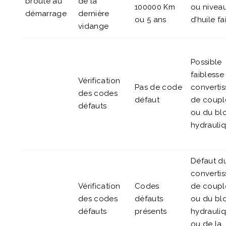
broute au
de la
100000 Km
ou nivea
démarrage
dernière
ou 5 ans
d’huile fa
vidange
Possible
faiblesse
Vérification
Pas de code
convertis
des codes
défaut
de coupl
défauts
ou du bl
hydrauli
Défaut d
convertis
Vérification
Codes
de coupl
des codes
défauts
ou du bl
défauts
présents
hydrauli
ou de la