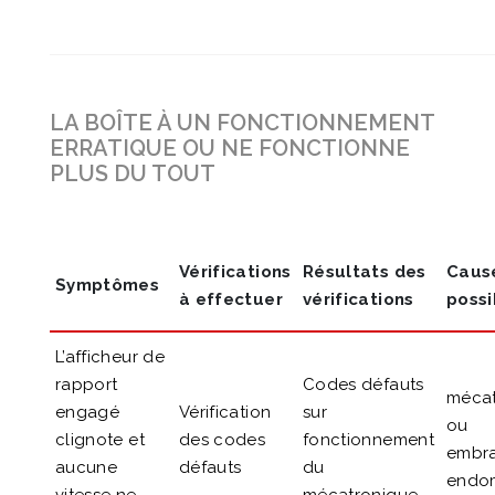
LA BOÎTE À UN FONCTIONNEMENT
ERRATIQUE OU NE FONCTIONNE
PLUS DU TOUT
Vérifications
Résultats des
Caus
Symptômes
à effectuer
vérifications
possi
L’afficheur de
rapport
Codes défauts
mécat
engagé
Vérification
sur
ou
clignote et
des codes
fonctionnement
embr
aucune
défauts
du
endo