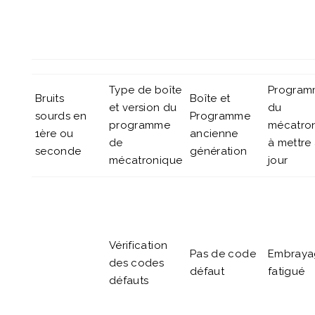
Type de boîte
Program
Bruits
Boîte et
et version du
du
sourds en
Programme
programme
mécatro
1ère ou
ancienne
de
à mettre
seconde
génération
mécatronique
jour
Vérification
Pas de code
Embraya
des codes
défaut
fatigué
défauts