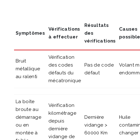
Résultats
Vérifications
Causes
Symptômes
des
à effectuer
possibl
vérifications
Vérification
Bruit
des codes
Pas de code
Volant m
métallique
défauts du
défaut
endomm
au ralenti
mécatronique
La boîte
Vérification
broute au
kilométrage
démarrage
Dernière
Huile
depuis
ou en
vidange >
contami
dernière
montée à
60000 Km
changer
vidange de