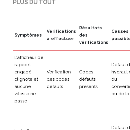
PLUS DU TOUT
Résultats
Vérifications
Causes
Symptômes
des
à effectuer
possibl
vérifications
L’afficheur de
rapport
Défaut 
engagé
Vérification
Codes
hydrauli
clignote et
des codes
défauts
du
aucune
défauts
présents
converti
vitesse ne
ou de la
passe
Défaut 