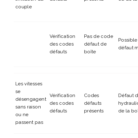
couple
Vérification
Pas de code
Possible
des codes
défaut de
défaut 
défauts
boîte
Les vitesses
se
Vérification
Codes
Défaut 
désengagent
des codes
défauts
hydraul
sans raison
défauts
présents
de la bo
ou ne
passent pas