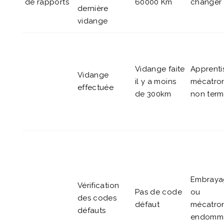
de rapports
60000 Km
changer
dernière
vidange
Vidange faite
Apprenti
Vidange
il y a moins
mécatro
effectuée
de 300km
non term
Embraya
Vérification
Pas de code
ou
des codes
défaut
mécatro
défauts
endomm