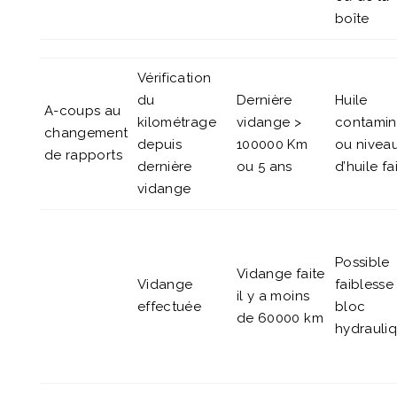
boîte
Vérification
du
Dernière
Huile
A-coups au
kilométrage
vidange >
contami
changement
depuis
100000 Km
ou nivea
de rapports
dernière
ou 5 ans
d’huile fa
vidange
Possible
Vidange faite
Vidange
faiblesse
il y a moins
effectuée
bloc
de 60000 km
hydrauli