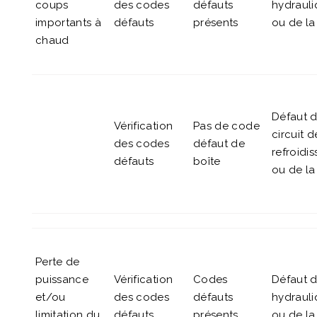
coups
des codes
défauts
hydrauli
importants à
défauts
présents
ou de la
chaud
Défaut 
Vérification
Pas de code
circuit d
des codes
défaut de
refroidi
défauts
boîte
ou de la
Perte de
puissance
Vérification
Codes
Défaut 
et/ou
des codes
défauts
hydrauli
limitation du
défauts
présents
ou de la