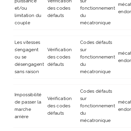
puissance
Vérification
sur
mécat
et/ou
des codes
fonctionnement
endo
limitation du
défauts
du
couple
mécatronique
Les vitesses
Codes défauts
s’engagent
Vérification
sur
mécat
ou se
des codes
fonctionnement
endo
désengagent
défauts
du
sans raison
mécatronique
Codes défauts
Impossibilité
Vérification
sur
de passer la
mécat
des codes
fonctionnement
marche
endo
défauts
du
arrière
mécatronique