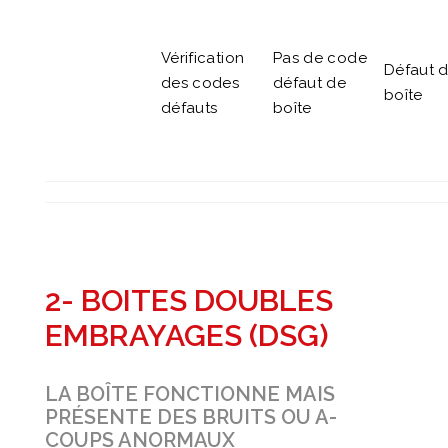
Vérification
Pas de code
Défaut d
des codes
défaut de
boîte
défauts
boîte
2- BOITES DOUBLES
EMBRAYAGES (DSG)
LA BOÎTE FONCTIONNE MAIS
PRÉSENTE DES BRUITS OU A-
COUPS ANORMAUX