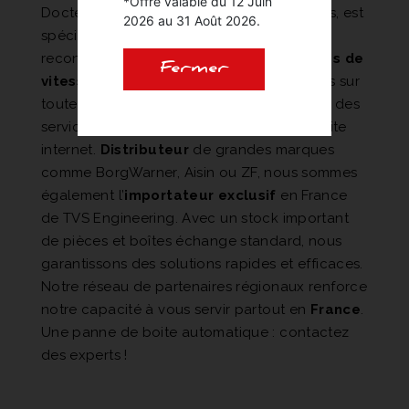
*Offre valable du 12 Juin
Docteur BVA, leader reconnu depuis 10 ans, est
2026 au 31 Août 2026.
spécialisé dans la réparation et le
reconditionnement de tous types de
boîtes de
Fermer
vitesses automatiques
. Nous intervenons sur
toutes les marques de véhicules et offrons des
services en atelier et à distance via notre site
internet.
Distributeur
de grandes marques
comme BorgWarner, Aisin ou ZF, nous sommes
également l’
importateur exclusif
en France
de TVS Engineering. Avec un stock important
de pièces et boîtes échange standard, nous
garantissons des solutions rapides et efficaces.
Notre réseau de partenaires régionaux renforce
notre capacité à vous servir partout en
France
.
Une panne de boite automatique : contactez
des experts !