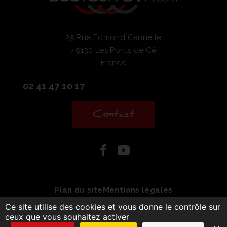
25 Rue Edmond Cannelle
49130 Les Ponts de Cé
France
02 41 47 10 17
Contact
Facebook
Youtube
Plan du site
Mentions légales
Ce site utilise des cookies et vous donne le contrôle sur
Conditions générales de vente
ceux que vous souhaitez activer
© MonaGraphic 2025