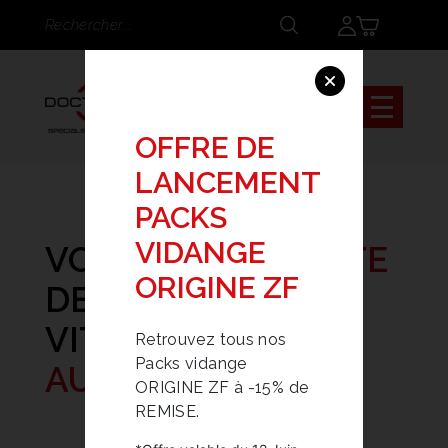
Panneau de gestion des cookies
Rechercher
Rechercher
OFFRE DE
LANCEMENT
PACKS
VIDANGE
VOTRE
SPÉCIALISTE
ORIGINE ZF
DE LA BOÎTE DE
VITESSE
Retrouvez tous nos
Packs vidange
AUTOMATIQUE
ORIGINE ZF à -15% de
REMISE.