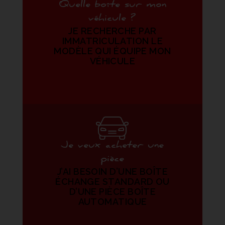
Quelle boîte sur mon
véhicule ?
JE RECHERCHE PAR
IMMATRICULATION LE
MODÈLE QUI ÉQUIPE MON
VÉHICULE
Je veux acheter une
pièce
J’AI BESOIN D’UNE BOÎTE
ÉCHANGE STANDARD OU
D’UNE PIÈCE BOÎTE
AUTOMATIQUE