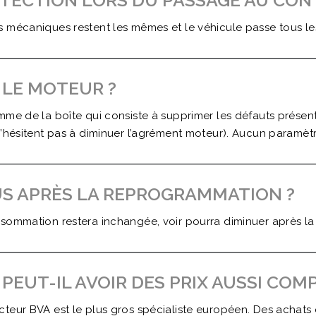
DÉTECTION LORS DU PASSAGE AU CO
 mécaniques restent les mêmes et le véhicule passe tous les
R LE MOTEUR ?
me de la boîte qui consiste à supprimer les défauts présents
n’hésitent pas à diminuer l’agrément moteur). Aucun paramètr
US APRÈS LA REPROGRAMMATION ?
nsommation restera inchangée, voir pourra diminuer après l
UT-IL AVOIR DES PRIX AUSSI COMP
teur BVA est le plus gros spécialiste européen. Des achats 