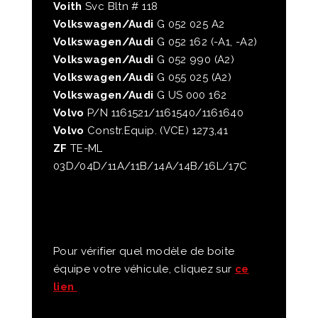
Voith
Svc Bltn # 118
Volkswagen/Audi
G 052 025 A2
Volkswagen/Audi
G 052 162 (-A1, -A2)
Volkswagen/Audi
G 052 990 (A2)
Volkswagen/Audi
G 055 025 (A2)
Volkswagen/Audi
G US 000 162
Volvo
P/N 1161521/1161540/1161640
Volvo
Constr.Equip. (VCE) 1273,41
ZF
TE-ML
03D/04D/11A/11B/14A/14B/16L/17C
Pour vérifier quel modèle de boite
équipe votre véhicule, cliquez sur
ce
lien