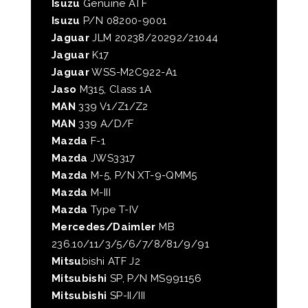
Isuzu
Genuine ATF
Isuzu
P/N 08200-9001
Jaguar
JLM 20238/20292/21044
Jaguar
K17
Jaguar
WSS-M2C922-A1
Jaso
M315, Class 1A
MAN
339 V1/Z1/Z2
MAN
339 A/D/F
Mazda
F-1
Mazda
JWS3317
Mazda
M-5, P/N XT-9-QMM5
Mazda
M-III
Mazda
Type T-IV
Mercedes/Daimler
MB
236.10/11/3/5/6/7/8/81/9/91
Mitsu
bishi ATF J2
Mitsubishi
SP, P/N MS991156
Mitsubishi
SP-II/III