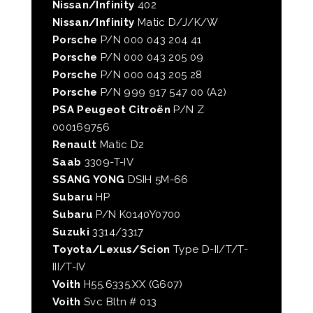
Nissan/Infinity
402
Nissan/Infinity
Matic D/J/K/W
Porsche
P/N 000 043 204 41
Porsche
P/N 000 043 205 09
Porsche
P/N 000 043 205 28
Porsche
P/N 999 917 547 00 (A2)
PSA Peugeot Citroën
P/N Z
000169756
Renault
Matic D2
Saab
3309-T-IV
SSANG YONG
DSIH 5M-66
Subaru
HP
Subaru
P/N K0140Y0700
Suzuki
3314/3317
Toyota/Lexus/Scion
Type D-II/T/T-
III/T-IV
Voith
H55.6335.XX (G607)
Voith
Svc Bltn # 013