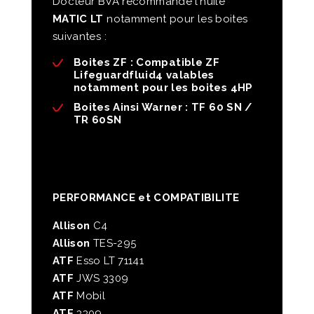
Docteur BVA recommande l’huile
MATIC LT
notamment pour les boites
suivantes :
Boites ZF : Compatible ZF
Lifeguardfluid4 valables
notamment pour les boites 4HP
Boites Ainsi Warner : TF 60 SN /
TR 60SN
PERFORMANCE et COMPATIBILITE
Allison
C4
Allison
TES-295
ATF
Esso LT 71141
ATF
JWS 3309
ATF
Mobil
ATF
3309