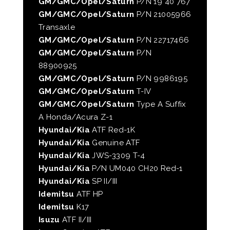
GM/GMC/Opel/Saturn
P/N 19 40 767
GM/GMC/Opel/Saturn
P/N 21005966
Transaxle
GM/GMC/Opel/Saturn
P/N 22717466
GM/GMC/Opel/Saturn
P/N
88900925
GM/GMC/Opel/Saturn
P/N 9986195
GM/GMC/Opel/Saturn
T-IV
GM/GMC/Opel/Saturn
Type A Suffix
A Honda/Acura Z-1
Hyundai/Kia
ATF Red-1K
Hyundai/Kia
Genuine ATF
Hyundai/Kia
JWS-3309 T-4
Hyundai/Kia
P/N UM040 CH20 Red-1
Hyundai/Kia
SP II/III
Idemitsu
ATF HP
Idemitsu
K17
Isuzu
ATF II/III