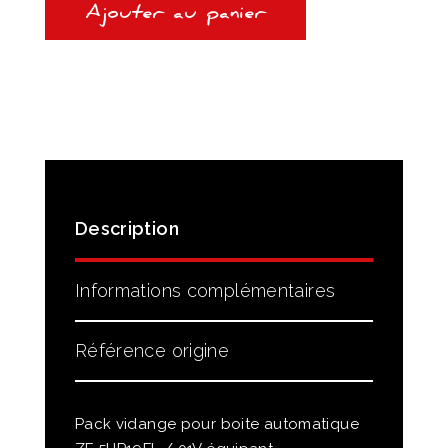
01V
Ajouter au panier
-
PACK
VIDANGE
POUR
BOITE
ZF
POUR
AUDI
/
VW
Description
Informations complémentaires
Référence origine
Pack vidange pour boite automatique