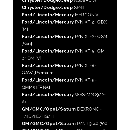
Chrysler/Dodge/Jeep
AS68RC ATF
Chrysler/Dodge/Jeep
SP-III
Ford/Lincoln/Mercury
MERCON V
Ford/Lincoln/Mercury
P/N XT-2- QDX
[M]
Ford/Lincoln/Mercury
P/N XT-2- QSM
[Syn]
Ford/Lincoln/Mercury
P/N XT-5- QM
or DM [V]
Ford/Lincoln/Mercury
P/N XT-8-
QAW [Premium]
Ford/Lincoln/Mercury
P/N XT-9-
QMM5 [FRN5]
Ford/Lincoln/Mercury
WSS-M2C922-
A1
GM/GMC/Opel/Saturn
DEXRON®-
II/IID/IIE/IIIG/IIIH
GM/GMC/Opel/Saturn
P/N 19 40 700