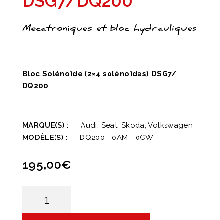
DSG7/DQ200
Mecatroniques et bloc hydrauliques
Bloc Solénoïde (2×4 solénoïdes) DSG7/
DQ200
MARQUE(S) :
Audi, Seat, Skoda, Volkswagen
MODÈLE(S) :
DQ200 - 0AM - 0CW
195,00
€
quantité
de
Bloc
Solénoïde