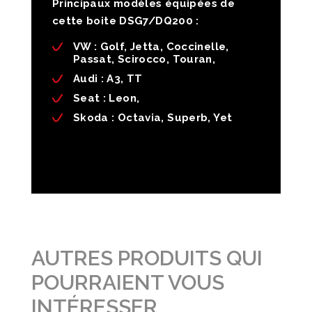
Principaux modèles équipées de
cette boite DSG7/DQ200 :
VW :
Golf, Jetta, Coccinelle,
Passat, Scirocco, Touran,
Audi
: A3, TT
Seat
: Leon,
Skoda
: Octavia, Superb, Yet
AUTRES PRODUITS QUI
POURRAIENT VOUS
INTÉRESSER