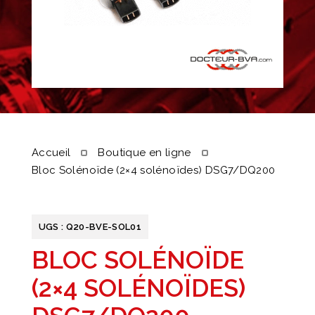
Accueil
Boutique en ligne
Bloc Solénoïde (2×4 solénoïdes) DSG7/DQ200
UGS :
Q20-BVE-SOL01
BLOC SOLÉNOÏDE
(2×4 SOLÉNOÏDES)