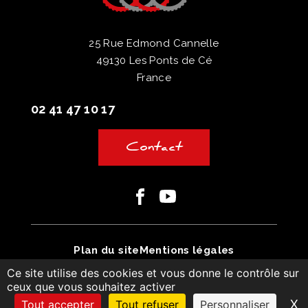
25 Rue Edmond Cannelle
49130 Les Ponts de Cé
France
02 41 47 10 17
Contact
Facebook
Youtube
Plan du site
Mentions légales
Ce site utilise des cookies et vous donne le contrôle sur
Conditions générales de vente
ceux que vous souhaitez activer
© MonaGraphic 2025
X
M
Tout accepter
Tout refuser
Personnaliser