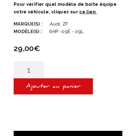
Pour vérifier quel modèle de boite équipe
votre véhicule, cliquez sur
ce lien
MARQUE(S) :
Audi, ZF
MODÈLE(S) :
6HP -09E - 09L
29,00
€
quantité
de
6HP19X/0AT
-
CREPINE
Ajouter au panier
POUR
BOITE
ZF
POUR
AUDI
Q7