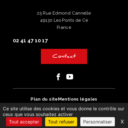
25 Rue Edmond Cannelle
49130 Les Ponts de Cé
France
02 41 47 10 17
Contact
Facebook
Youtube
Plan du site
Mentions légales
Ce site utilise des cookies et vous donne le contrôle sur
Conditions générales de vente
ceux que vous souhaitez activer
© MonaGraphic 2025
X
M
Tout accepter
Tout refuser
Personnaliser