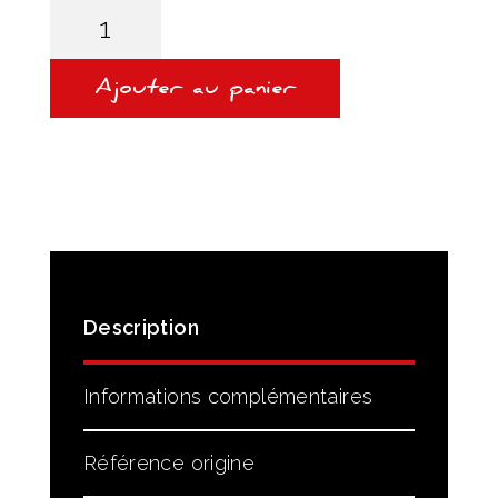
initial
actuel
quantité
de
était :
est :
Kit
134,00€.
113,00€.
Filtration
6HP19
Ajouter au panier
Carter
Crépine
Origine
ZF
Description
Informations complémentaires
Référence origine