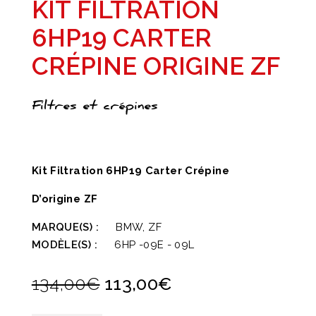
KIT FILTRATION
6HP19 CARTER
CRÉPINE ORIGINE ZF
Filtres et crépines
Kit Filtration 6HP19 Carter Crépine
D’origine ZF
MARQUE(S) :
BMW, ZF
MODÈLE(S) :
6HP -09E - 09L
Le
Le
134,00
€
113,00
€
prix
prix