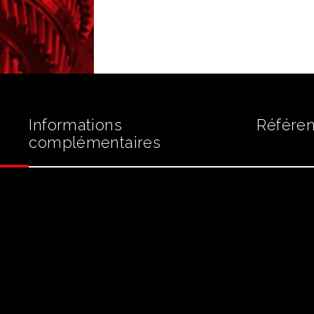
6HP26A
Origine
ZF
Informations
Référen
complémentaires
: