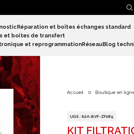
Re
nostic
Réparation et boîtes échanges standard
s et boites de transfert
tronique et reprogrammation
Réseau
Blog techn
Accueil
Boutique en lign
UGS :
62A-BVF-ZF085
KIT FILTRAT