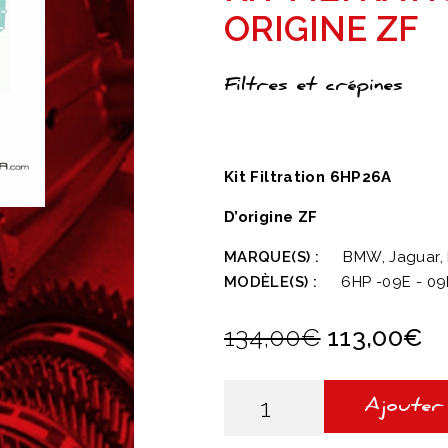
ORIGINE ZF
Filtres et crépines
Kit Filtration 6HP26A
D’origine ZF
MARQUE(S) :
BMW, Jaguar,
MODÈLE(S) :
6HP -09E - 09
Le
L
134,00
€
113,00
€
prix
pr
initial
a
quantité
de
était :
Ajouter
es
Kit
134,00€.
1
Filtration