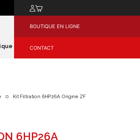
chercher
BOUTIQUE EN LIGNE
ique
CONTACT
e
Kit Filtration 6HP26A Origine ZF
ION 6HP26A