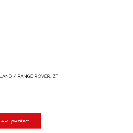
 LAND / RANGE ROVER, ZF
L
e
ix
ctuel
 au panier
t :
13,00€.