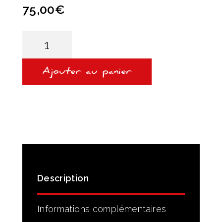
75,00
€
quantité
de
Kit
Filtration
TF60
Ajouter au panier
/
09M
Origine
Aisin
Description
Informations complémentaires