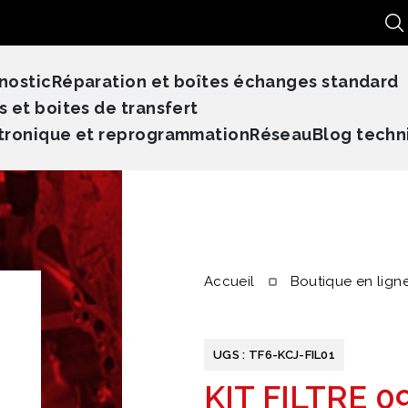
Re
nostic
Réparation et boîtes échanges standard
s et boites de transfert
tronique et reprogrammation
Réseau
Blog techn
Accueil
Boutique en lign
UGS :
TF6-KCJ-FIL01
KIT FILTRE 0