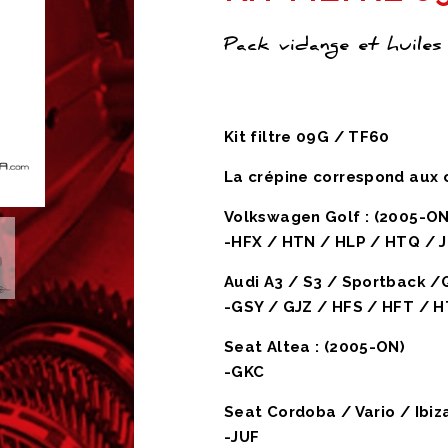
Pack vidange et huiles
Kit filtre 09G / TF60
La crépine correspond aux c
Volkswagen Golf : (2005-ON
-HFX / HTN / HLP / HTQ / 
Audi A3 / S3 / Sportback /
-GSY / GJZ / HFS / HFT / H
Seat Altea : (2005-ON)
-GKC
Seat Cordoba / Vario / Ibiz
-JUF