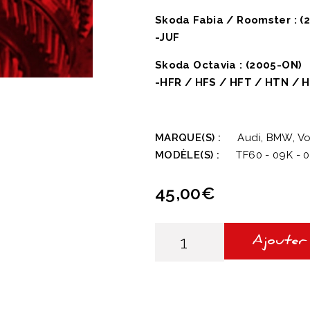
Skoda Fabia / Roomster : (
-JUF
Skoda Octavia : (2005-ON)
-HFR / HFS / HFT / HTN / 
MARQUE(S) :
Audi, BMW, V
MODÈLE(S) :
TF60 - 09K - 
45,00
€
quantité
de
Ajouter
Kit
filtre
09G
-
TF60