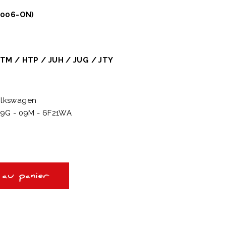
2006-ON)
HTM / HTP / JUH / JUG / JTY
olkswagen
09G - 09M - 6F21WA
 au panier