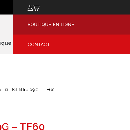
chercher
BOUTIQUE EN LIGNE
ique
CONTACT
e
Kit filtre 09G – TF60
9G – TF60