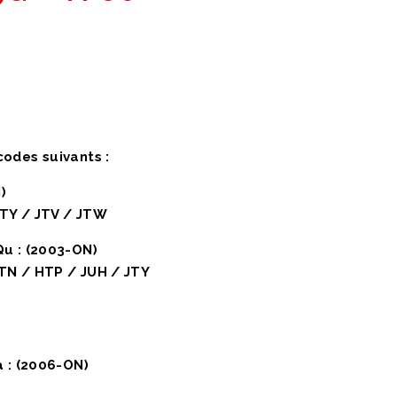
odes suivants :
)
JTY / JTV / JTW
Qu : (2003-ON)
TN / HTP / JUH / JTY
a : (2006-ON)