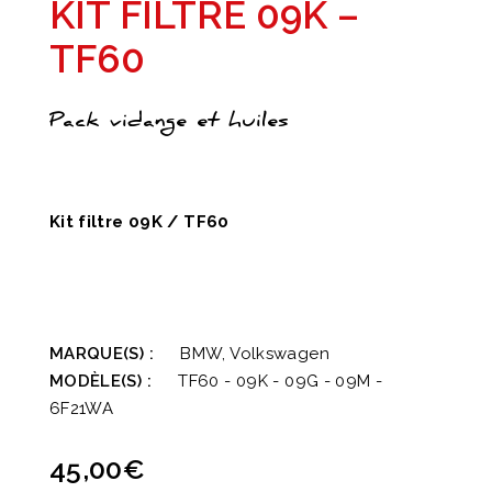
KIT FILTRE 09K –
TF60
Pack vidange et huiles
Kit filtre 09K / TF60
MARQUE(S) :
BMW, Volkswagen
MODÈLE(S) :
TF60 - 09K - 09G - 09M -
6F21WA
45,00
€