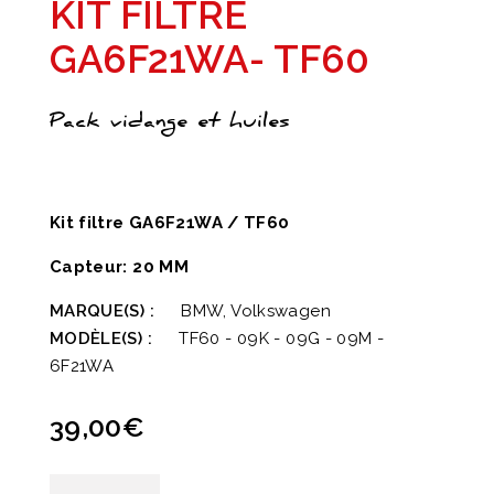
KIT FILTRE
GA6F21WA- TF60
Pack vidange et huiles
Kit filtre GA6F21WA / TF60
Capteur: 20 MM
MARQUE(S) :
BMW, Volkswagen
MODÈLE(S) :
TF60 - 09K - 09G - 09M -
6F21WA
39,00
€
quantité