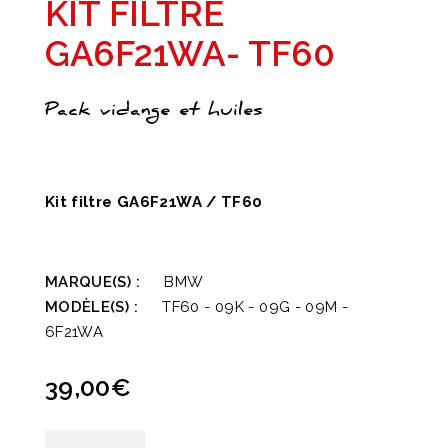
KIT FILTRE
GA6F21WA- TF60
Pack vidange et huiles
Kit filtre GA6F21WA / TF60
MARQUE(S) :
BMW
MODÈLE(S) :
TF60 - 09K - 09G - 09M -
6F21WA
39,00
€
quantité