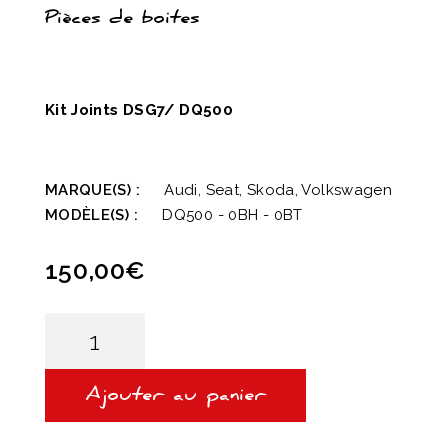
Pièces de boites
Kit Joints DSG7/ DQ500
MARQUE(S) :
Audi, Seat, Skoda, Volkswagen
MODÈLE(S) :
DQ500 - 0BH - 0BT
150,00
€
quantité
de
kit
Joints
DSG7/DQ500
Ajouter au panier