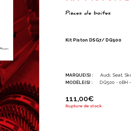
Pièces de boites
Kit Piston DSG7/ DQ500
MARQUE(S) :
Audi, Seat, S
MODÈLE(S) :
DQ500 - 0BH -
111,00
€
Rupture de stock