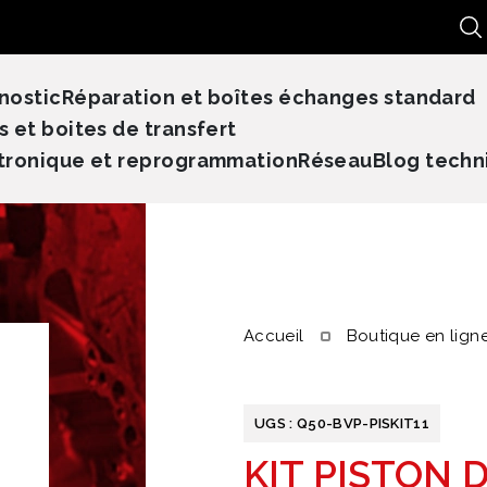
Re
nostic
Réparation et boîtes échanges standard
s et boites de transfert
tronique et reprogrammation
Réseau
Blog techn
Accueil
Boutique en lign
UGS :
Q50-BVP-PISKIT11
KIT PISTON 