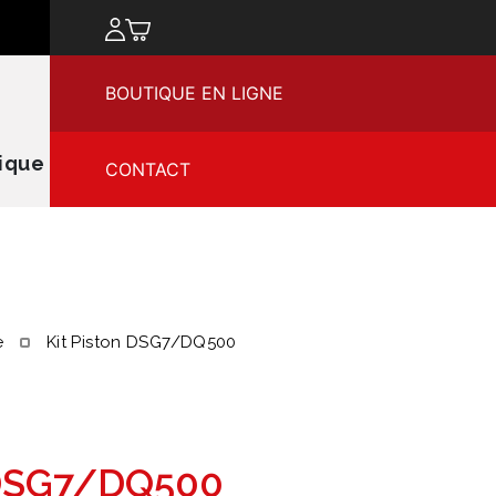
chercher
BOUTIQUE EN LIGNE
ique
CONTACT
e
Kit Piston DSG7/DQ500
DSG7/DQ500