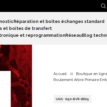
Re
nostic
Réparation et boîtes échanges standard
s et boites de transfert
tronique et reprogrammation
Réseau
Blog techn
Accueil
Boutique en lign
Roulement Arbre Primaire E
UGS :
Q50-BVR-BE05