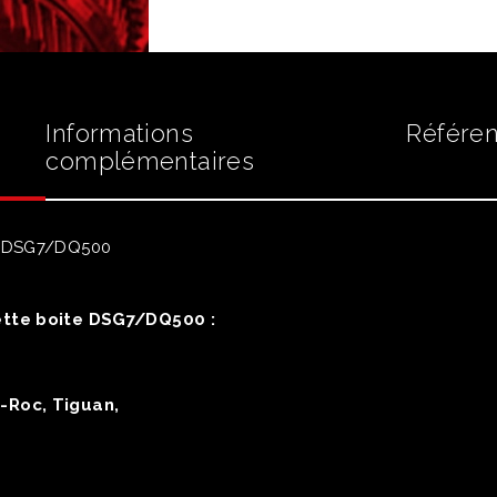
Informations
Référen
complémentaires
e DSG7/DQ500
ette boite DSG7/DQ500 :
T-Roc, Tiguan,