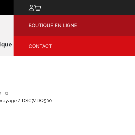
chercher
BOUTIQUE EN LIGNE
ique
CONTACT
e
mbrayage 2 DSG7/DQ500