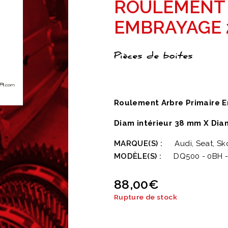
ROULEMENT 
EMBRAYAGE 
Pièces de boites
Roulement Arbre Primaire
Diam intérieur 38 mm X Dia
MARQUE(S) :
Audi, Seat, S
MODÈLE(S) :
DQ500 - 0BH -
88,00
€
Rupture de stock