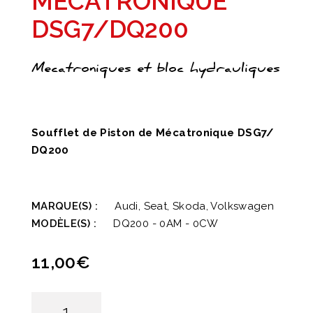
MÉCATRONIQUE
DSG7/DQ200
Mecatroniques et bloc hydrauliques
Soufflet de Piston de Mécatronique DSG7/
DQ200
MARQUE(S) :
Audi, Seat, Skoda, Volkswagen
MODÈLE(S) :
DQ200 - 0AM - 0CW
11,00
€
quantité
de