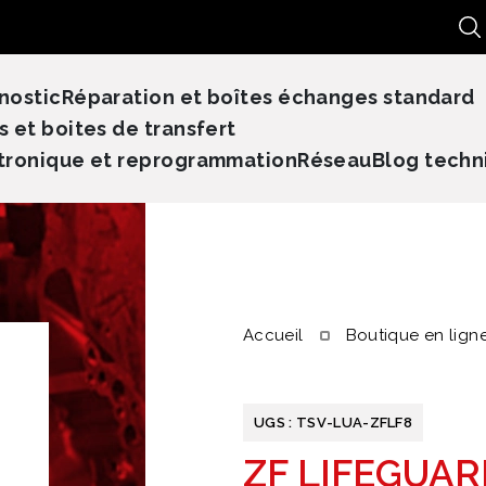
Re
nostic
Réparation et boîtes échanges standard
s et boites de transfert
tronique et reprogrammation
Réseau
Blog techn
Accueil
Boutique en lign
UGS :
TSV-LUA-ZFLF8
ZF LIFEGUAR