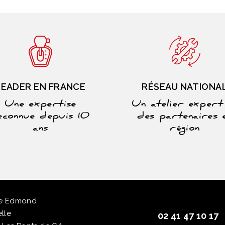
LEADER EN FRANCE
RÉSEAU NATIONA
Une expertise
Un atelier expert
econnue depuis 10
des partenaires 
ans
région
ue Edmond
lle
02 41 47 10 17