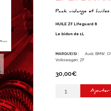
Pack vidange et huiles
HUILE ZF Lifeguard 8
Le bidon de 1L
MARQUE(S) :
Audi, BMW, Chr
Volkswagen, ZF
30,00
€
quantité
de
Ajouter
ZF
Lifeguard
8
-
Bidon