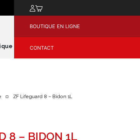
chercher
BOUTIQUE EN LIGNE
ique
CONTACT
e
ZF Lifeguard 8 – Bidon 1L
D 8 – BIDON 1L