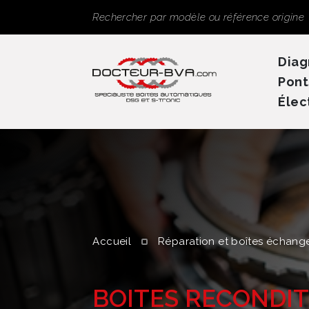
Panneau de gestion des cookies
Rechercher
Diag
Pont
Élec
Accueil
Réparation et boîtes échang
BOITES RECONDI