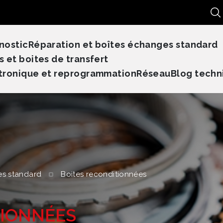
Re
nostic
Réparation et boîtes échanges standard
s et boites de transfert
tronique et reprogrammation
Réseau
Blog techn
es standard
Boites reconditionnées
TIONNÉES