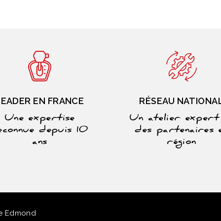
LEADER EN FRANCE
RÉSEAU NATIONA
Une expertise
Un atelier expert
econnue depuis 10
des partenaires 
ans
région
ue Edmond