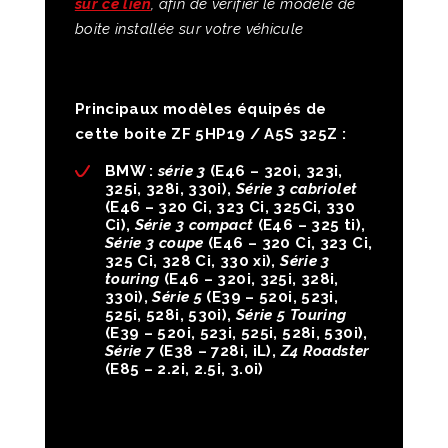
sur ce lien
, afin de vérifier le modèle de
boite installée sur votre véhicule
Principaux modèles équipés de
cette boite ZF 5HP19 / A5S 325Z :
BMW :
série 3
(E46 – 320i, 323i,
325i, 328i, 330i),
Série 3 cabriolet
(E46 – 320 Ci, 323 Ci, 325Ci, 330
Ci),
Série 3 compact
(E46 – 325 ti),
Série 3 coupe
(E46 – 320 Ci, 323 Ci,
325 Ci, 328 Ci, 330 xi),
Série 3
touring
(E46 – 320i, 325i, 328i,
330i),
Série 5
(E39 – 520i, 523i,
525i, 528i, 530i),
Série 5 Touring
(E39 – 520i, 523i, 525i, 528i, 530i),
Série 7
(E38 – 728i, iL),
Z4 Roadster
(E85 – 2.2i, 2.5i, 3.0i)