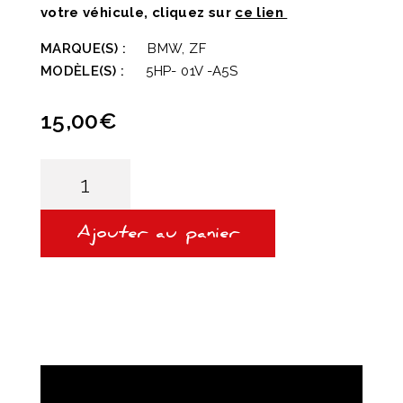
votre véhicule, cliquez sur
ce lien
MARQUE(S) :
BMW, ZF
MODÈLE(S) :
5HP- 01V -A5S
15,00
€
quantité
de
5HP19
/
A5S
Ajouter au panier
325Z
-
JOINT
DE
CARTER
POUR
BOITE
ZF
SUR
BMW