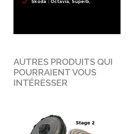
Skoda
: Octavia, Superb,
AUTRES PRODUITS QUI
POURRAIENT VOUS
INTÉRESSER