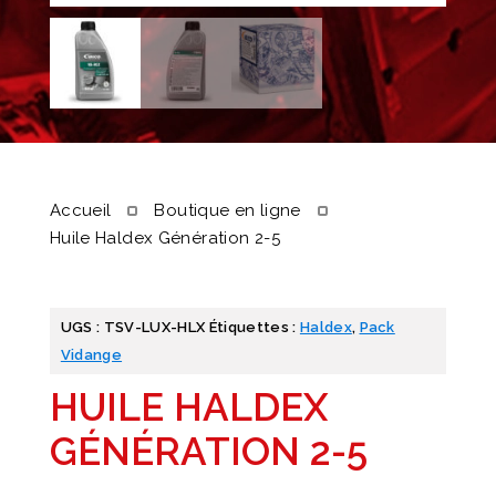
Accueil
Boutique en ligne
Huile Haldex Génération 2-5
UGS :
TSV-LUX-HLX
Étiquettes :
Haldex
,
Pack
Vidange
HUILE HALDEX
GÉNÉRATION 2-5