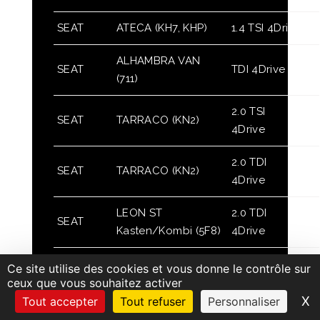
SEAT
ATECA (KH7, KHP)
1.4 TSI 4Drive
ALHAMBRA VAN
SEAT
TDI 4Drive
(711)
2.0 TSI
SEAT
TARRACO (KN2)
4Drive
2.0 TDI
SEAT
TARRACO (KN2)
4Drive
LEON ST
2.0 TDI
SEAT
Kasten/Kombi (5F8)
4Drive
2.0 TFSI
Ce site utilise des cookies et vous donne le contrôle sur
SEAT
TARRACO (KN2)
4Drive
ceux que vous souhaitez activer
X
M
Tout accepter
Tout refuser
Personnaliser
LEON ST
2.0 Cupra