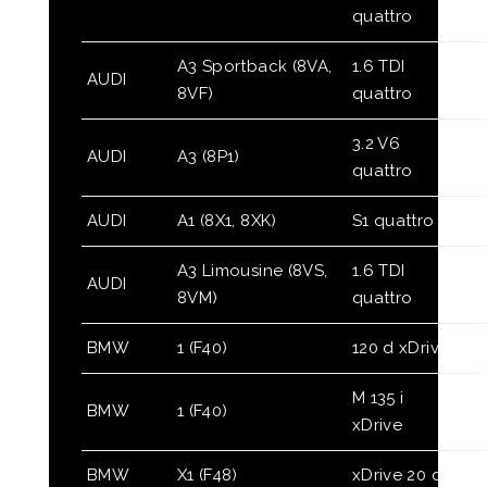
quattro
A3 Sportback (8VA,
1.6 TDI
AUDI
8VF)
quattro
3.2 V6
AUDI
A3 (8P1)
quattro
AUDI
A1 (8X1, 8XK)
S1 quattro
A3 Limousine (8VS,
1.6 TDI
AUDI
8VM)
quattro
BMW
1 (F40)
120 d xDrive
M 135 i
BMW
1 (F40)
xDrive
BMW
X1 (F48)
xDrive 20 d