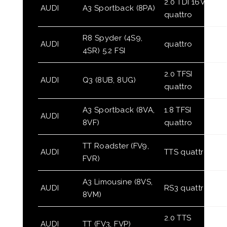
2.0 TDI 16V
AUDI
A3 Sportback (8PA)
quattro
R8 Spyder (4S9,
AUDI
quattro
4SR) 5.2 FSI
2.0 TFSI
AUDI
Q3 (8UB, 8UG)
quattro
A3 Sportback (8VA,
1.8 TFSI
AUDI
8VF)
quattro
TT Roadster (FV9,
AUDI
TTS quattro
FVR)
A3 Limousine (8VS,
AUDI
RS3 quattro
8VM)
2.0 TTS
AUDI
TT (FV3, FVP)