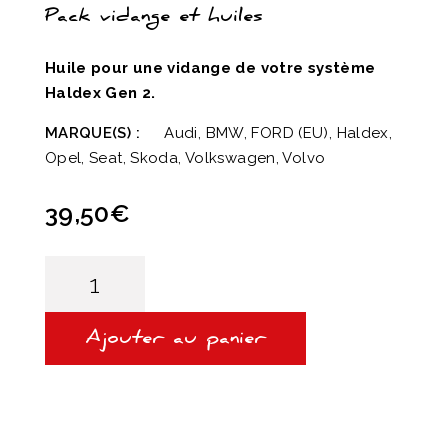
Pack vidange et huiles
Huile pour une vidange de votre système
Haldex Gen 2.
MARQUE(S) :
Audi, BMW, FORD (EU), Haldex,
Opel, Seat, Skoda, Volkswagen, Volvo
39,50
€
quantité
de
Huile
Haldex
Génération
Ajouter au panier
2-
5