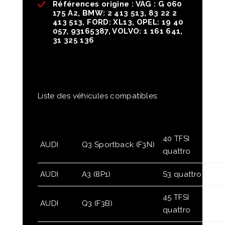
Références origine : VAG : G 060
175 A2, BMW: 2 413 513, 83 22 2
413 513, FORD: XL13, OPEL: 19 40
057, 93165387, VOLVO: 1 161 641,
31 325 136
Liste des véhicules compatibles:
40 TFSI
AUDI
Q3 Sportback (F3N)
quattro
AUDI
A3 (8P1)
S3 quattro
45 TFSI
AUDI
Q3 (F3B)
quattro