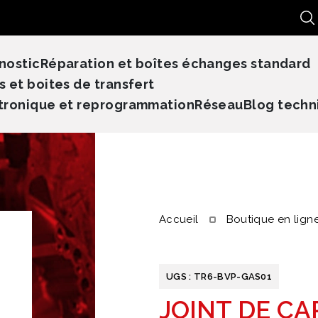
Re
nostic
Réparation et boîtes échanges standard
s et boites de transfert
tronique et reprogrammation
Réseau
Blog techn
Accueil
Boutique en lign
UGS :
TR6-BVP-GAS01
JOINT DE CA