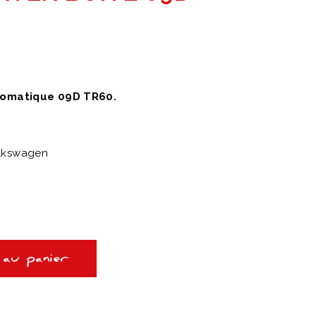
utomatique 09D TR60.
olkswagen
 au panier