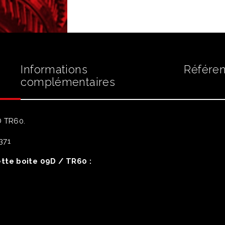
TR60
Informations
Référen
complémentaires
D TR60.
371
tte boite 09D / TR60 :