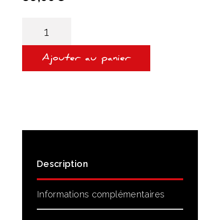
quantité
de
KIT
CREPINE
/
Ajouter au panier
JOINT
DE
CARTER
-
DKG
DCT7
Description
Informations complémentaires