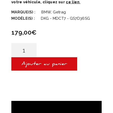
votre véhicule, cliquez sur
ce lien
MARQUE(S) :
BMW, Getrag
MODÈLE(S) :
DKG - MDCT7 - GS7D36SG
179,00
€
quantité
de
PACK
VIDANGE
-
Ajouter au panier
DKG
DCT
7