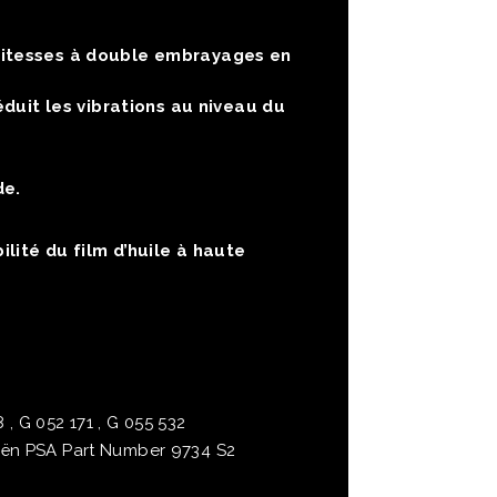
vitesses à double embrayages en
duit les vibrations au niveau du
de.
lité du film d’huile à haute
 , G 052 171 , G 055 532
oën PSA Part Number 9734 S2