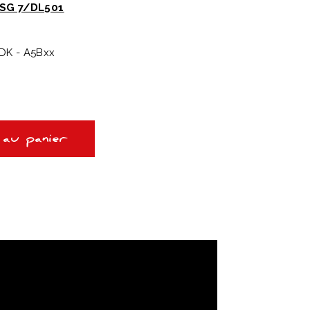
 DSG 7/DL501
PDK - A5Bxx
 au panier