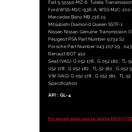
Fiat 9.55550-MZ-6, Tutela Transmissio
Ford WSS-M2C-936-A, WSS-M2C-200
Mercedes Benz MB 236.25
Mitsubishi Diamond Queen SSTF-1
Nissan Nissan Genuine Transmission Oi
Peugeot PSA Part Number 9734 S2
Porsche Part Number 043 207 29 , 043
Renault BOT 450
Seat (VAG) G 052 178 , G 052 182 , TL 5
052 178 , G 052 182 , TL 52 182 , G 052
VW (VAG) G 052 178 , G 052 182 , TL 52 
Specification
API : GL-4
En savoir plus sur la boite DSG 7/