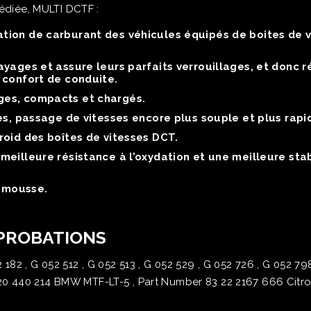
dédiée, MULTI DCTF :
tion de carburant des véhicules équipés de boites de 
yages et assure leurs parfaits verrouillages, et donc ré
 confort de conduite.
es, compacts et chargés.
es, passage de vitesses encore plus souple et plus rapi
roid des boîtes de vitesses DCT.
eilleure résistance à l’oxydation et une meilleure stabi
i-mousse.
PPROBATIONS
 182 , G 052 512 , G 052 513 , G 052 529 , G 052 726 , G 052 798
 440 214 BMW MTF-LT-5 , Part Number 83 22 2167 666 Citr