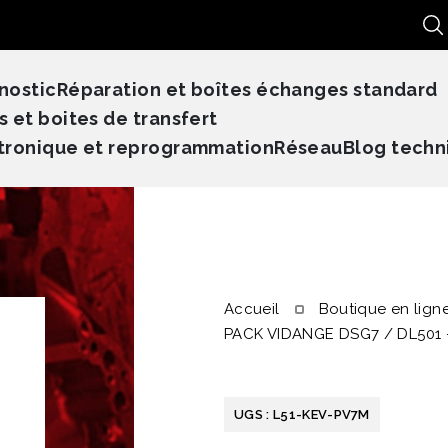
Re
nostic
Réparation et boîtes échanges standard
s et boites de transfert
tronique et reprogrammation
Réseau
Blog techn
Accueil
Boutique en lign
PACK VIDANGE DSG7 / DL501
UGS :
L51-KEV-PV7M