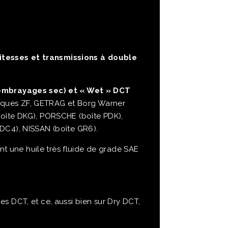
itesses et transmissions à double
 embrayages sec) et « Wet » DCT
arques ZF, GETRAG et Borg Warner
boîte DKG), PORSCHE (boîte PDK),
DC4), NISSAN (boîte GR6).
 une huile très fluide de grade SAE
s DCT, et ce, aussi bien sur Dry DCT,