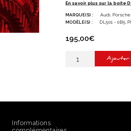
En savoir plus sur la boite
MARQUE(S) :
Audi, Porsche
MODÈLE(S) :
DL501 - 0B5, 
195,00
€
quantité
de
Ajouter
PACK
VIDANGE
DSG7
/
DL501
-
MOTUL
Informations
complémentaires