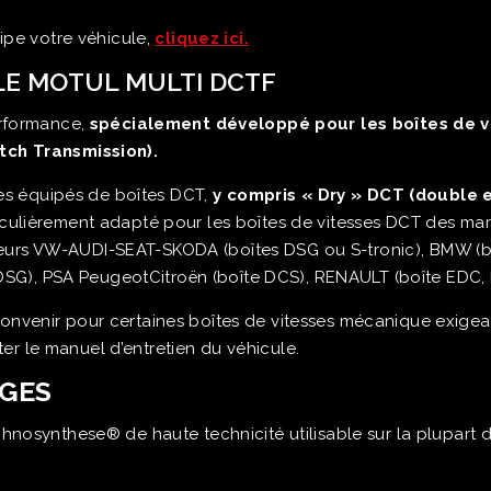
ipe votre véhicule,
cliquez ici.
LE MOTUL MULTI DCTF
erformance,
spécialement développé pour les boîtes de v
ch Transmission).
les équipés de boîtes DCT,
y compris « Dry » DCT (double
culièrement adapté pour les boîtes de vitesses DCT des m
ucteurs VW-AUDI-SEAT-SKODA (boîtes DSG ou S-tronic), BMW (
 DSG), PSA PeugeotCitroën (boîte DCS), RENAULT (boîte EDC, 
enir pour certaines boîtes de vitesses mécanique exigeant
ter le manuel d’entretien du véhicule.
AGES
osynthese® de haute technicité utilisable sur la plupart de