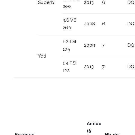
Superb
2013
6
DQ
200
3.6 V6
2008
6
DQ
260
1.2 TSI
2009
7
DQ
105
Yéti
1.4 TSI
2013
7
DQ
122
Année
(à
Essence
Nb de