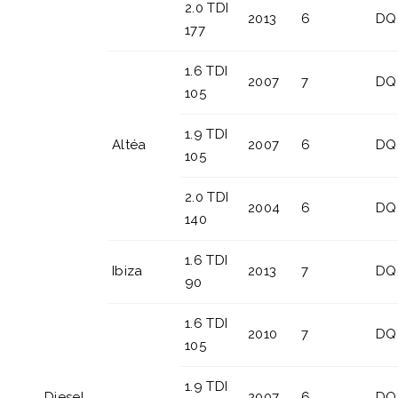
2.0 TDI
2013
6
DQ
177
1.6 TDI
2007
7
DQ
105
1.9 TDI
Altéa
2007
6
DQ
105
2.0 TDI
2004
6
DQ
140
1.6 TDI
Ibiza
2013
7
DQ
90
1.6 TDI
2010
7
DQ
105
1.9 TDI
Diesel
2007
6
DQ