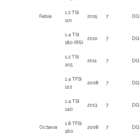
1.2 TSI
Fabia
2015
7
DQ
110
1.4 TSI
2010
7
DQ
180 (RS)
1.2 TSI
2011
7
DQ
105
1.4 TFSI
2008
7
DQ
122
1.4 TSI
2013
7
DQ
140
1.8 TFSI
Octavia
2008
7
DQ
160