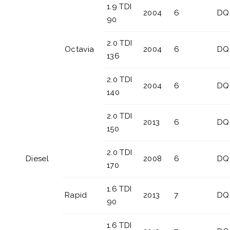
1.9 TDI
2004
6
DQ
90
2.0 TDI
Octavia
2004
6
DQ
136
2.0 TDI
2004
6
DQ
140
2.0 TDI
2013
6
DQ
150
2.0 TDI
Diesel
2008
6
DQ
170
1.6 TDI
Rapid
2013
7
DQ
90
1.6 TDI