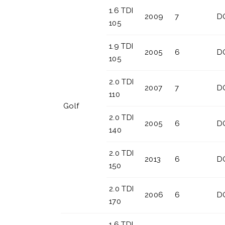
1.6 TDI
2009
7
D
105
1.9 TDI
2005
6
D
105
2.0 TDI
2007
7
D
110
Golf
2.0 TDI
2005
6
D
140
2.0 TDI
2013
6
D
150
2.0 TDI
2006
6
D
170
1.6 TDI