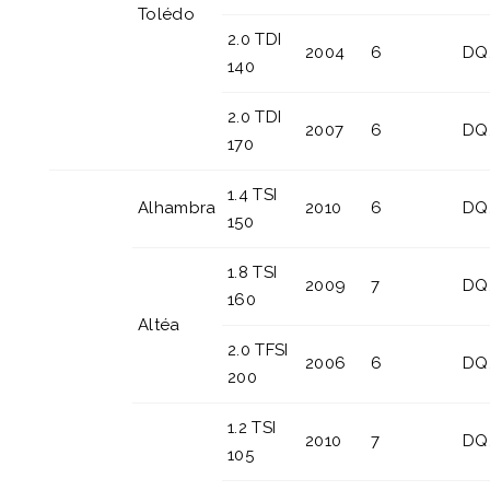
Tolédo
2.0 TDI
2004
6
DQ
140
2.0 TDI
2007
6
DQ
170
1.4 TSI
Alhambra
2010
6
DQ
150
1.8 TSI
2009
7
DQ
160
Altéa
2.0 TFSI
2006
6
DQ
200
1.2 TSI
2010
7
DQ
105