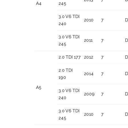
A4
245
3.0 V6 TDI
2010
7
D
240
3.0 V6 TDI
2011
7
D
245
2.0 TDI 177
2012
7
D
2.0 TDI
2014
7
D
190
A5
3.0 V6 TDI
2009
7
D
240
3.0 V6 TDI
2010
7
D
245