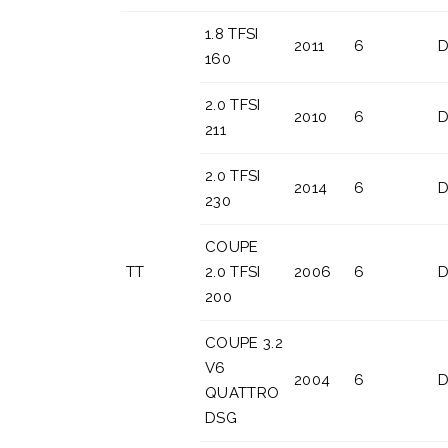
1.8 TFSI
2011
6
D
160
2.0 TFSI
2010
6
D
211
2.0 TFSI
2014
6
D
230
COUPE
TT
2.0 TFSI
2006
6
D
200
COUPE 3.2
V6
2004
6
D
QUATTRO
DSG