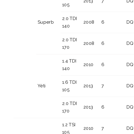
2013
7
DQ
105
2.0 TDI
Superb
2008
6
DQ
140
2.0 TDI
2008
6
DQ
170
1.4 TDI
2010
6
DQ
140
1.6 TDI
Yéti
2013
7
DQ
105
2.0 TDI
2013
6
DQ
170
1.2 TSI
2010
7
DQ
105