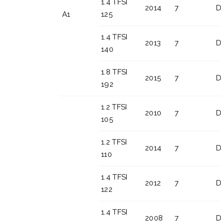
1.4 TFSI
2014
7
D
A1
125
1.4 TFSI
2013
7
D
140
1.8 TFSI
2015
7
D
192
1.2 TFSI
2010
7
D
105
1.2 TFSI
2014
7
D
110
1.4 TFSI
2012
7
D
122
1.4 TFSI
2008
7
D