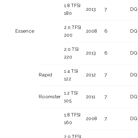
1.8 TFSI
2013
7
DQ
180
2.0 TFSI
Essence
2008
6
DQ
200
2.0 TSI
2013
6
DQ
220
1.4 TSI
Rapid
2012
7
DQ
122
1.2 TSI
Roomster
2011
7
DQ
105
1.8 TFSI
2008
7
DQ
160
2.0 TFSI