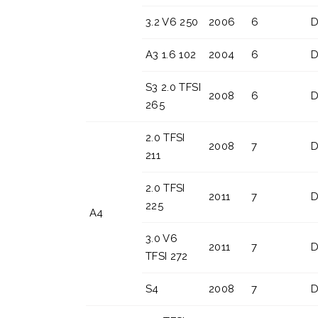
3.2 V6 250
2006
6
D
A3 1.6 102
2004
6
D
S3 2.0 TFSI
2008
6
D
265
2.0 TFSI
2008
7
D
211
2.0 TFSI
2011
7
D
225
A4
3.0 V6
2011
7
D
TFSI 272
S4
2008
7
D