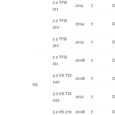
2.0 TFSI
2011
7
D
211
2.0 TFSI
2014
7
D
220
2.5 TFSI
2013
7
D
310
2.0 TFSI
2008
7
D
211
3.0 V6 TDI
2008
7
D
240
Q5
3.0 V6 TDI
2012
7
D
245
3.2 V6 270
2008
7
D