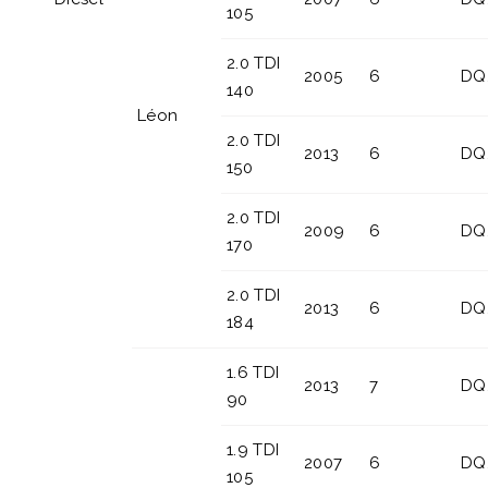
105
2.0 TDI
2005
6
DQ
140
Léon
2.0 TDI
2013
6
DQ
150
2.0 TDI
2009
6
DQ
170
2.0 TDI
2013
6
DQ
184
1.6 TDI
2013
7
DQ
90
1.9 TDI
2007
6
DQ
105