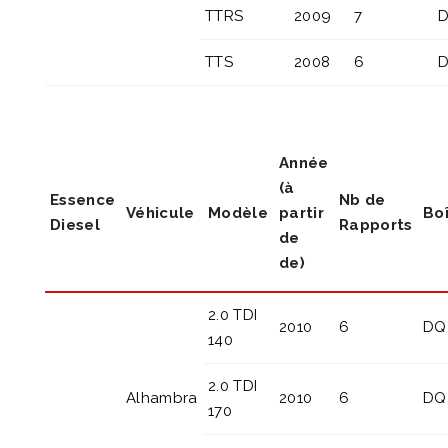
TTRS
2009
7
D
TTS
2008
6
D
Année
(à
Essence
Nb de
Véhicule
Modèle
partir
Bo
Diesel
Rapports
de
de)
2.0 TDI
2010
6
DQ
140
2.0 TDI
Alhambra
2010
6
DQ
170