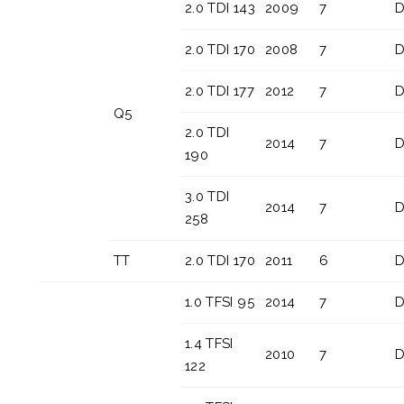
2.0 TDI 143
2009
7
D
2.0 TDI 170
2008
7
D
2.0 TDI 177
2012
7
D
Q5
2.0 TDI
2014
7
D
190
3.0 TDI
2014
7
D
258
TT
2.0 TDI 170
2011
6
D
1.0 TFSI 95
2014
7
D
1.4 TFSI
2010
7
D
122