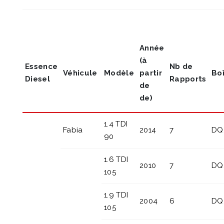
Année
(à
Essence
Nb de
Véhicule
Modèle
partir
Bo
Diesel
Rapports
de
de)
1.4 TDI
Fabia
2014
7
DQ
90
1.6 TDI
2010
7
DQ
105
1.9 TDI
2004
6
DQ
105