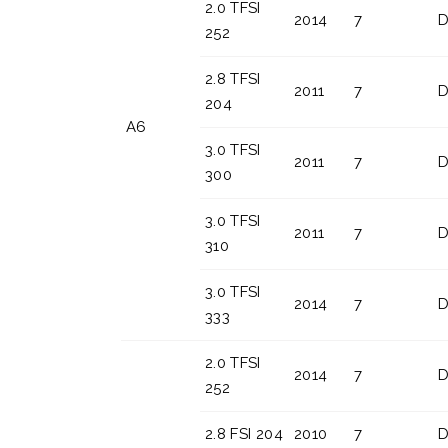
2.0 TFSI
2014
7
D
252
2.8 TFSI
2011
7
D
204
A6
3.0 TFSI
2011
7
D
300
3.0 TFSI
2011
7
D
310
3.0 TFSI
2014
7
D
333
2.0 TFSI
2014
7
D
252
2.8 FSI 204
2010
7
D