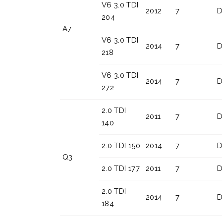
V6 3.0 TDI
2012
7
D
204
A7
V6 3.0 TDI
2014
7
D
218
V6 3.0 TDI
2014
7
D
272
2.0 TDI
2011
7
D
140
2.0 TDI 150
2014
7
D
Q3
2.0 TDI 177
2011
7
D
2.0 TDI
2014
7
D
184