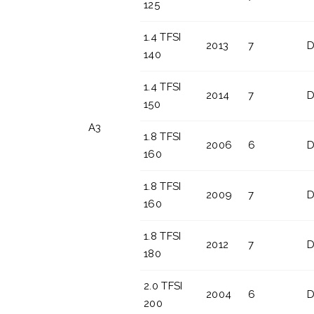
125
1.4 TFSI
2013
7
D
140
1.4 TFSI
2014
7
D
150
A3
1.8 TFSI
2006
6
D
160
1.8 TFSI
2009
7
D
160
1.8 TFSI
2012
7
D
180
2.0 TFSI
2004
6
D
200