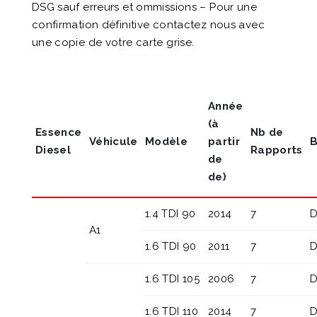
DSG sauf erreurs et ommissions – Pour une
confirmation définitive contactez nous avec
une copie de votre carte grise.
Année
(à
Essence
Nb de
Véhicule
Modèle
partir
B
Diesel
Rapports
de
de)
1.4 TDI 90
2014
7
D
A1
1.6 TDI 90
2011
7
D
1.6 TDI 105
2006
7
D
1.6 TDI 110
2014
7
D