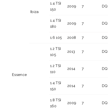
1.4 TSI
2009
7
DQ
150
Ibiza
1.4 TSI
2009
7
DQ
180
1.6 105
2008
7
DQ
1.2 TSI
2013
7
DQ
105
1.2 TSI
2014
7
DQ
110
Essence
1.4 TSI
2014
7
DQ
150
1.8 TSI
2009
7
DQ
160