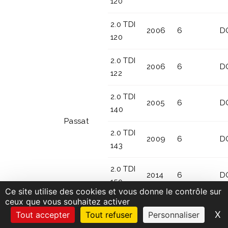
120
2.0 TDI
2006
6
D
120
2.0 TDI
2006
6
D
122
2.0 TDI
2005
6
D
140
Passat
2.0 TDI
2009
6
D
143
2.0 TDI
2014
6
D
150
Ce site utilise des cookies et vous donne le contrôle sur
Diesel
ceux que vous souhaitez activer
2.0 TDI
2006
6
D
X
M
Tout accepter
Tout refuser
Personnaliser
170