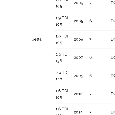
2009
7
D
105
1.9 TDI
2005
6
D
105
1.9 TDI
Jetta
2008
7
D
105
2.0 TDI
2007
6
D
136
2.0 TDI
2005
6
D
140
1.6 TDI
2012
7
D
105
1.6 TDI
2014
7
D