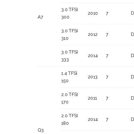
3.0 TFSI
2010
7
D
A7
300
3.0 TFSI
2012
7
D
310
3.0 TFSI
2014
7
D
333
1.4 TFSI
2013
7
D
150
2.0 TFSI
2011
7
D
170
2.0 TFSI
2014
7
D
180
Q3