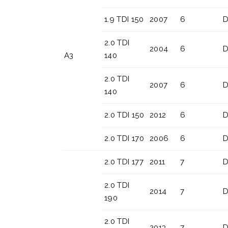
1.9 TDI 150
2007
6
D
2.0 TDI
2004
6
D
A3
140
2.0 TDI
2007
6
D
140
2.0 TDI 150
2012
6
D
2.0 TDI 170
2006
6
D
2.0 TDI 177
2011
7
D
2.0 TDI
2014
7
D
190
2.0 TDI
2013
7
D