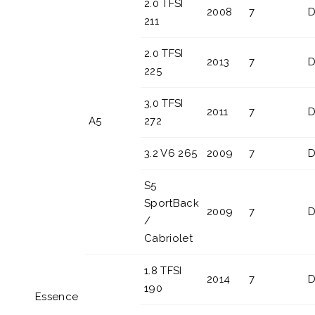
2.0 TFSI
2008
7
D
211
2.0 TFSI
2013
7
D
225
3,0 TFSI
2011
7
D
A5
272
3.2 V6 265
2009
7
D
S5
SportBack
2009
7
D
/
Cabriolet
1.8 TFSI
2014
7
D
190
Essence