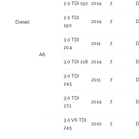
2.0 TDI 150
2014
7
D
2.0 TDI
2014
7
D
Diesel
190
3.0 TDI
2011
7
D
204
A6
3.0 TDI 218
2014
7
D
3.0 TDI
2011
7
D
245
3.0 TDI
2014
7
D
272
3.0 V6 TDI
2010
7
D
245