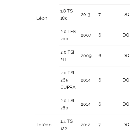
1.8 TSI
2013
7
DQ
Léon
180
2.0 TFSI
2007
6
DQ
200
2.0 TSI
2009
6
DQ
211
2.0 TSI
265
2014
6
DQ
CUPRA
2.0 TSI
2014
6
DQ
280
1.4 TSI
Tolédo
2012
7
DQ
122