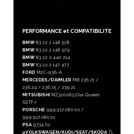
PERFORMANCE et COMPATIBILITE
BMW
83 22 2 148 578
BMW
83 22 2 148 579
BMW
83 22 0 440 214
BMW
83 22 2 147 477
FORD
M2C-936-A
MERCEDES/DAIMLER
MB 236.21 /
236.24 / 236.25 / 239.21
MITSUBISHI
MZ320065 Dia-Queen
SSTF-I
PORSCHE
999.917.080.00 /
999.917.080.01
PSA
9734.S2
µVOLKSWAGEN/AUDI/SEAT/SKODA
TL