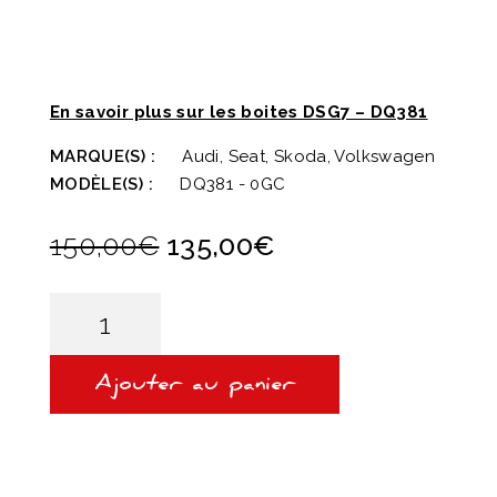
En savoir plus sur les boites DSG7 – DQ381
MARQUE(S) :
Audi, Seat, Skoda, Volkswagen
MODÈLE(S) :
DQ381 - 0GC
Le
Le
150,00
€
135,00
€
prix
prix
initial
actuel
quantité
de
était :
est :
PACK
150,00€.
135,00€.
VIDANGE
DSG7
Ajouter au panier
/
DQ381
-
UNIL
OPAL