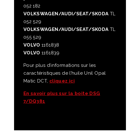
052 182
VOLKSWAGEN/AUDI/SEAT/SKODA
TL
052 529
VOLKSWAGEN/AUDI/SEAT/SKODA
TL
055 529
VOLVO
1161838
VOLVO
1161839
Pour plus d’informations sur les
caractéristiques de l’huile Unil Opal
Matic DCT,
cliquez ici
En savoir plus sur la boite DSG
7/DQ381