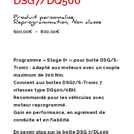
DSG7/DQ500
Produit personnalisé,
Reprogrammation, Non classé
Plage
600,00
€
–
800,00
€
de
prix :
600,00€
Programme « Stage II+ » pour boite DSG/S-
à
Tronic : adapté aux moteurs avec un couple
800,00€
maximum de 700 Nm.
Convient aux boites DSG7/S-Tronic 7
vitesses type DQ500/0BH.
Recommandé pour les véhicules avec
moteur reprogrammé.
Gain en performance, en agrément de
conduite et en fiabilité.
En savoir plus sur la boite DSG 7/DL500