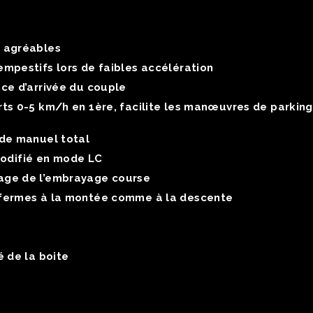
s agréables
mpestifs lors de faibles accélération
ce d’arrivée du couple
rts 0-5 km/h en 1ère, facilite les manœuvres de parkin
ode manuel total
difié en mode LC
age de l’embrayage course
 fermes à la montée comme à la descente
é de la boite