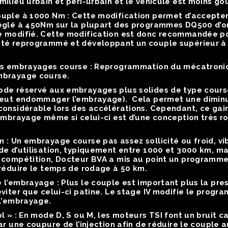
milieu urbain et péri-urbain et le véhicule est moins g
ouple à 1000 Nm :
Cette modification permet d’accepter
églé à 450Nm sur la plupart des programmes DQ500 d’orig
 modifié. Cette modification est donc recommandée pou
été reprogrammé et développant un couple supérieur à 
es embrayages course :
Reprogrammation du mécatroniqu
mbrayage course.
de réservé aux embrayages plus solides de type cours
(peut endommager l’embrayage). Cela permet une dimin
considérable lors des accélérations. Cependant, ce gai
’embrayage même si celui-ci est d’une conception très 
m :
Un embrayage course pas assez sollicité ou froid, v
e d’utilisation, typiquement entre 1000 et 3000 km, mai
 compétition, Docteur BVA a mis au point un programme
 réduire le temps de rodage à 50 km.
 l’embrayage :
Plus le couple est important plus la pres
éviter que celui-ci patine. Le stage IV modifie le pro
 l’embrayage.
l » :
En mode D, S ou M, les moteurs TSI font un bruit ca
ar une coupure de l’injection afin de réduire le couple