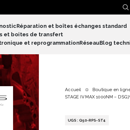
Re
nostic
Réparation et boîtes échanges standard
s et boites de transfert
tronique et reprogrammation
Réseau
Blog techn
Accueil
Boutique en lign
STAGE IV MAX 1000NM – DS
UGS :
Q50-RPS-ST4