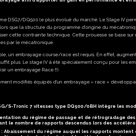
embrayage
afin d’apporter un gain en performance et en
a
e DSG7/DQ500 le plus évolué du marché. Le Stage IV perm
rs que la structure du programme d’origine du mécatroni
ser cette contrainte technique. Cette prouesse se base sur
ges par le mécatronique.
le, un embrayage course/race est requis. En effet, augmente
ffit plus. Le stage IV à été spécialement conçu pour les e
isir un embrayage Race !!)
ment modifiés équipés d’un embrayage « race » développa
G/S-Tronic 7 vitesses type DQ500/0BH intègre les modif
ntation du régime de passage et de rétrogradage des 
tant le nombre de rapports descendus lors des accéléra
 :
Abaissement du régime auquel les rapports montent