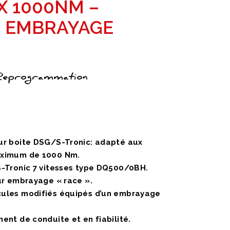
X 1000NM –
 EMBRAYAGE
 Reprogrammation
ur boite DSG/S-Tronic: adapté aux
0€
aximum de 1000 Nm.
-Tronic 7 vitesses type DQ500/0BH.
ur embrayage « race ».
0€
ules modifiés équipés d’un embrayage
nt de conduite et en fiabilité.