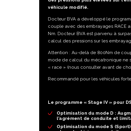
des pressions plus élevées sur l’
véhicule modifié
.
Docteur BVA a développé le programm
couple avec des embrayages RACE alo
Nm. Docteur BVA est parvenu à surpas
calcul des pressions sur les embraya
Attention : Au-delà de 800Nm de coup
mode de calcul du mécatronique ne su
« race » (nous consulter avant de cho
Recommandé pour les véhicules forte
Le programme « Stage IV » pour DS
Optimisation du mode D :
Augme
l’agrément de conduite et limi
Optimisation du mode S (Sport)