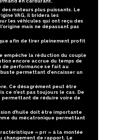
ourmand en carburant.
 des moteurs plus puissants. Le
ine VAG, il bridera les
r les véhicules qui ont reçu des
l’origine mais ne dépassant pas
e afin de tirer pleinement profit
e empêche la réduction du couple
ution encore accrue du temps de
n de performance se fait au
robuste permettant d’encaisser un
ibre. Ce désagrément peut être
s ce n’est pas toujours le cas. De
 permettant de réduire voire de
sion d’huile doit être importante
gramme du mécatronique permettant
ractéristique « prr » à la montée
 au changement de rapport. Le