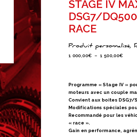
STAGE IV MA
DSG7/DQ500
RACE
Produit personnalisé,
Plage
1 000,00
€
–
1 500,00
€
de
prix :
1
Programme « Stage IV » po
000,0
moteurs avec un couple m
à
Convient aux boites DSG7/S
1
Modifications spéciales po
500,0
Recommandé pour les véhic
« race ».
Gain en performance, agréme