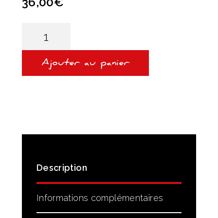
36,00
€
quantité
de
FILTRE
À
HUILE
Ajouter au panier
ET
JOINT
BOÎTE
DQ381
Description
Informations complémentaires