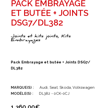
PACK EMBRAYAGE
ET BUTÉE + JOINTS
DSG7/DL382
Joints et kits joints, Kits
Embrayages
Pack Embrayage et butée + Joints DSG7/
DL382
MARQUE(S) :
Audi, Seat, Skoda, Volkswagen
MODÈLE(S) :
DL382 - 0CK-0CJ
1 360,00
€