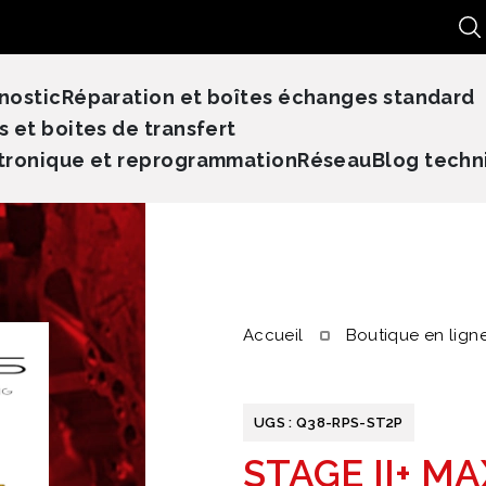
Re
nostic
Réparation et boîtes échanges standard
s et boites de transfert
tronique et reprogrammation
Réseau
Blog techn
Accueil
Boutique en lign
UGS :
Q38-RPS-ST2P
STAGE II+ M