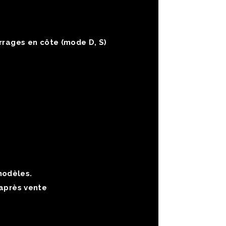
arrages en côte (mode D, S)
modèles.
 après vente