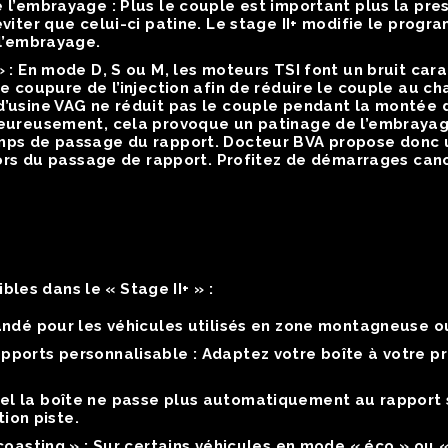
e l’embrayage :
Plus le couple est important plus la pres
éviter que celui-ci patine. Le stage II+ modifie le pr
 l’embrayage.
» :
En mode D, S ou M, les moteurs TSI font un bruit cara
e coupure de l’injection afin de réduire le couple au c
’usine VAG ne réduit pas le couple pendant la montée d’
eureusement, cela provoque un patinage de l’embrayage
mps de passage du rapport. Docteur BVA propose donc 
 lors du passage de rapport. Profitez de démarrages can
bles dans le « Stage II+ » :
é pour les véhicules utilisés en zone montagneuse o
pports personnalisable :
Adaptez votre boîte à votre 
l la boîte ne passe plus automatiquement au rapport s
tion piste.
coasting » :
Sur certains véhicules en mode « éco » ou « 