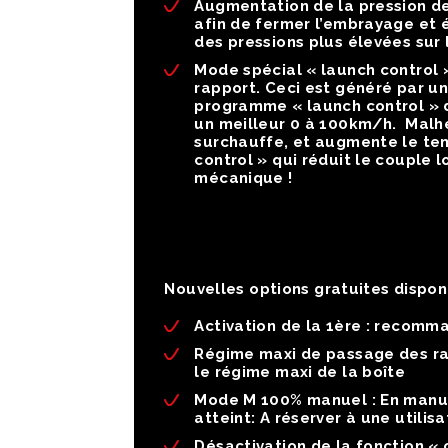
Augmentation de la pression d
afin de fermer l’embrayage et 
des pressions plus élevées sur
Mode spécial « launch control 
rapport. Ceci est généré par un
programme « launch control » d
un meilleur 0 à 100km/h. Malh
surchauffe, et augmente le te
control » qui réduit le couple
mécanique !
Nouvelles options gratuites disponi
Activation de la 1ère :
recommand
Régime maxi de passage des ra
le régime maxi de la boîte
Mode M 100% manuel :
En manue
atteint: A réserver à une utilisa
Désactivation de la fonction « 