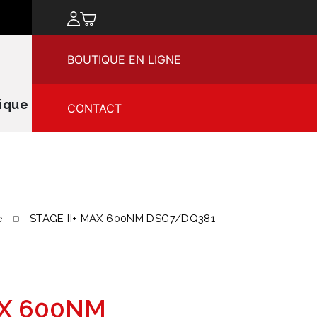
chercher
BOUTIQUE EN LIGNE
ique
CONTACT
e
STAGE II+ MAX 600NM DSG7/DQ381
AX 600NM