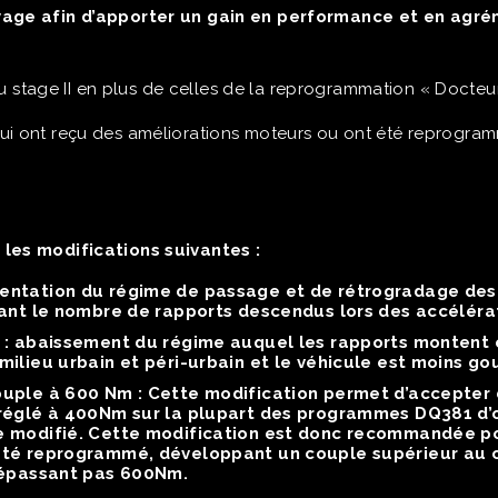
ayage
afin d’apporter un gain en performance et en
agrém
 du stage II en plus de celles de la reprogrammation « Docteu
ui ont reçu des améliorations moteurs ou ont été reprogra
les modifications suivantes :
ntation du régime de passage et de rétrogradage des 
tant le nombre de rapports descendus lors des accéléra
 :
abaissement du régime auquel les rapports montent
milieu urbain et péri-urbain et le véhicule est moins g
ouple à 600 Nm :
Cette modification permet d’accepter 
réglé à 400Nm sur la plupart des programmes DQ381 d’ori
 modifié. Cette modification est donc recommandée pou
été reprogrammé, développant un couple supérieur au 
 dépassant pas 600Nm.