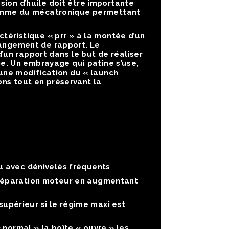
sion d’huile doit être importante
ogramme du mécatronique permettant
ctéristique « prr » à la montée d’un
hangement de rapport. Le
un rapport dans le but de réaliser
. Un embrayage qui patine s’use,
une modification du « launch
ons tout en préservant la
u avec dénivelés fréquents
préparation moteur en augmentant
upérieur si le régime maxi est
normal » la boîte « ouvre » les