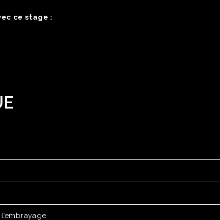
ec ce stage :
UE
r l’embrayage