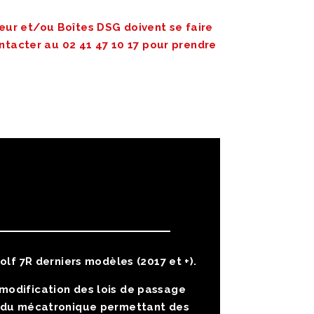
ur et/ou Boîtes DSG doivent se faire
ontacter au 02 41 47 10 17 pour prendre
lf 7R derniers modèles (2017 et +).
 modification des lois de passage
n du mécatronique permettant des