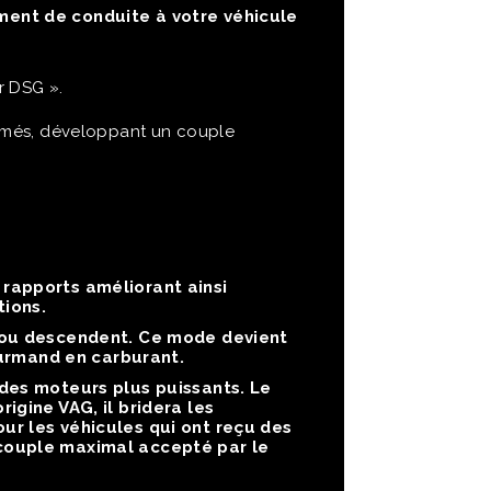
ent de conduite à votre véhicule
r DSG ».
mmés, développant un couple
rapports améliorant ainsi
tions.
 ou descendent. Ce mode devient
ourmand en carburant.
des moteurs plus puissants. Le
gine VAG, il bridera les
r les véhicules qui ont reçu des
couple maximal accepté par le