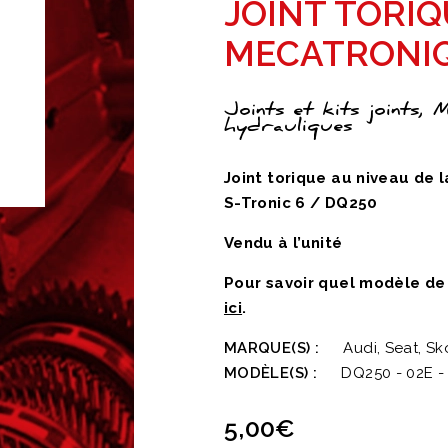
JOINT TORIQ
MECATRONIQ
Joints et kits joints, 
hydrauliques
Joint torique au niveau de
S-Tronic 6 / DQ250
Vendu à l’unité
Pour savoir quel modèle de
ici
.
MARQUE(S) :
Audi, Seat, S
MODÈLE(S) :
DQ250 - 02E -
5,00
€