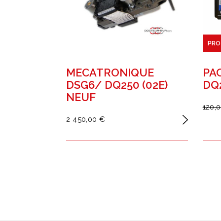
PRO
MECATRONIQUE
PA
DSG6/ DQ250 (02E)
DQ2
NEUF
120,
2 450,00 €