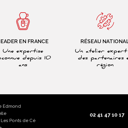
LEADER EN FRANCE
RÉSEAU NATIONA
Une expertise
Un atelier expert
econnue depuis 10
des partenaires 
ans
région
ue Edmond
lle
02 41 47 10 17
 Les Ponts de Cé
e