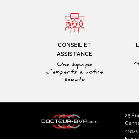
CONSEIL ET
ASSISTANCE
r
Une équipe
d’experts à votre
écoute
25 R
Canne
49130
Franc