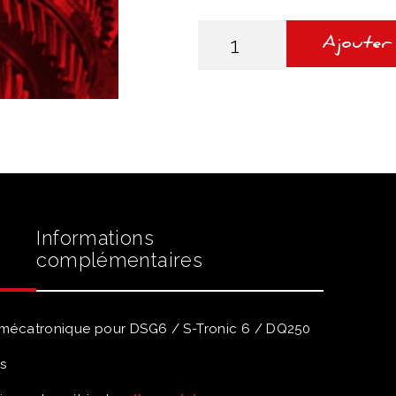
quantité
de
Ajouter
JOINT
TORIQUE
MECATRONIQUE
DSG6
/
DQ250
Informations
complémentaires
de mécatronique pour DSG6 / S-Tronic 6 / DQ250
s