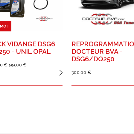
MO !
CK VIDANGE DSG6
REPROGRAMMATI
50 - UNIL OPAL
DOCTEUR BVA -
DSG6/DQ250
00 €
99,00 €
300,00 €