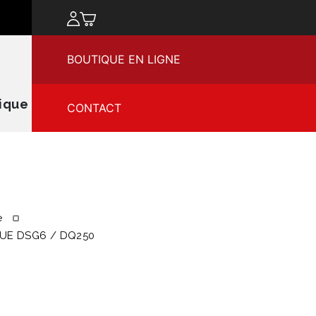
chercher
BOUTIQUE EN LIGNE
ique
CONTACT
e
UE DSG6 / DQ250