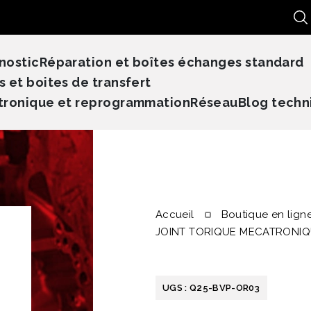
Re
nostic
Réparation et boîtes échanges standard
s et boites de transfert
tronique et reprogrammation
Réseau
Blog techn
Accueil
Boutique en lign
JOINT TORIQUE MECATRONIQ
UGS :
Q25-BVP-OR03