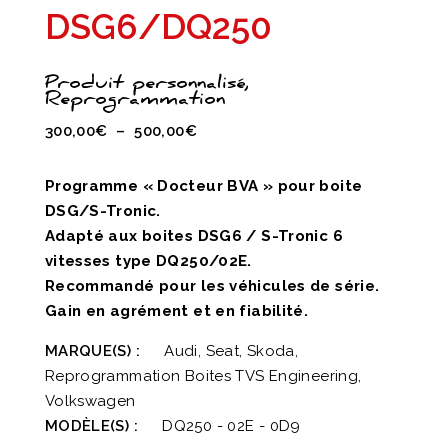
DSG6/DQ250
Produit personnalisé,
Reprogrammation
Plage
300,00
€
–
500,00
€
de
prix :
Programme « Docteur BVA » pour boite
300,00€
DSG/S-Tronic.
à
Adapté aux boites DSG6 / S-Tronic 6
500,00€
vitesses type DQ250/02E.
Recommandé pour les véhicules de série.
Gain en agrément et en fiabilité.
MARQUE(S) :
Audi, Seat, Skoda,
Reprogrammation Boites TVS Engineering,
Volkswagen
MODÈLE(S) :
DQ250 - 02E - 0D9