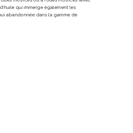
 roues motrices ou 4 roues motrices (avec
d’huile qui immerge également les
rd’hui abandonnée dans la gamme de