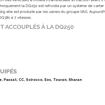
ion des véhicules à moteurs transversaux et traction avant 2
iquement la DQ250 est refroidie par un système de carter 
3kg elle est produite par les usines du groupe VAG. Aujou
DQ381 à 7 vitesses.
 ACCOUPLÉS À LA DQ250
UIPÉS
e, Passat, CC, Scirocco, Eos, Touran, Sharan