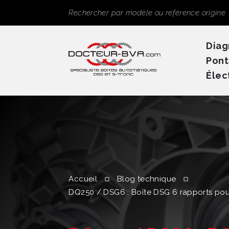
Panneau de gestion des cookies
Rechercher
Diag
Pont
Élec
Accueil
Blog technique
DQ250 / DSG6 : Boîte DSG 6 rapports pou