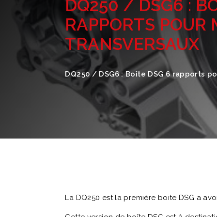
DQ250 / DSG6 : B
RAPPORTS POUR
TRANSVERSAUX
DQ250 / DSG6 : Boîte DSG 6 rapports p
La DQ250 est la première boite DSG a avoi