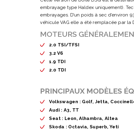
Cette version de boîte DSG est à destinat
embrayage type Haldex uniquement). Techn
embrayages. D’un poids à sec d’environ 9
véhicule VAG elle a été remplacée par la 
MOTEURS GÉNÉRALEMENT
2.0 TSI/TFSI
3.2 V6
1.9 TDI
2.0 TDI
PRINCIPAUX MODÈLES ÉQ
Volkswagen : Golf, Jetta, Coccinell
Audi : A3, TT
Seat : Leon, Alhambra, Altea
Skoda : Octavia, Superb, Yeti