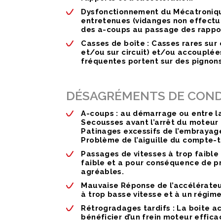
Dysfonctionnement du Mécatroniqu
entretenues (vidanges non effectu
des a-coups au passage des rappo
Casses de boîte :
Casses rares sur c
et/ou sur circuit) et/ou accouplé
fréquentes portent sur des pignon
DÉSAGRÉMENTS DE CONDU
A-coups :
au démarrage ou entre la 
Secousses avant l’arrêt du moteur 
Patinages excessifs de l’embrayage
Problème de l’aiguille du compte-t
Passages de vitesses à trop faible 
faible et a pour conséquence de p
agréables.
Mauvaise Réponse de l’accélérateu
à trop basse vitesse et à un régime
Rétrogradages tardifs :
La boite ac
bénéficier d’un frein moteur effica