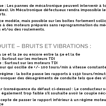
e :
Les pannes de mécatronique peuvent intervenir à t
ées). Un Mécatronique défectueux rendra impossible l
rts.
e modèle, mais possible sur les boîtes fortement sollici
es à des moteurs préparés sans reprogrammation du méc
s et/ou des roulements.
ITE – BRUITS ET VIBRATIONS :
1e et la 2e ou encore entre la 5e et la 6e
: Surtout sur les moteurs TDI
 : Surtout sur les moteurs TDI
our qui oscille de +/- 100 tours/min à vitesse constant
régime :
la boite passe les rapports à 1150 tours/minut
rovoquer des désagréments de conduite tels que des vi
r (conséquence du défaut ci-dessus) :
Le conducteur se
 également trop faible s’il souhaite avoir le couple né
cepte de passer le rapport inférieur à un régime moteu
ce