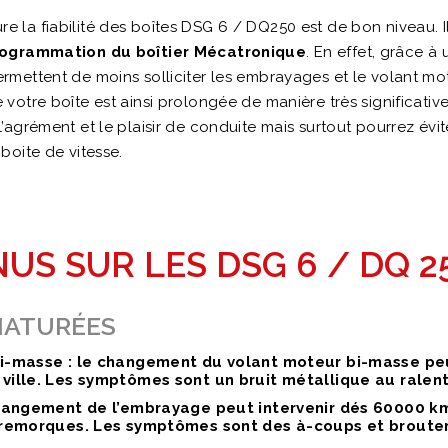
eure la fiabilité des boîtes DSG 6 / DQ250 est de bon niveau.
programmation du boîtier Mécatronique
. En effet, grâce 
mettent de moins solliciter les embrayages et le volant mo
otre boîte est ainsi prolongée de manière très significativ
’agrément et le plaisir de conduite mais surtout pourrez év
boite de vitesse.
S SUR LES DSG 6 / DQ 2
MATURÉES
i-masse :
le changement du volant moteur bi-masse peut
ille. Les symptômes sont un bruit métallique au ralenti
angement de l’embrayage peut intervenir dés 60000 km
s remorques. Les symptômes sont des à-coups et brout