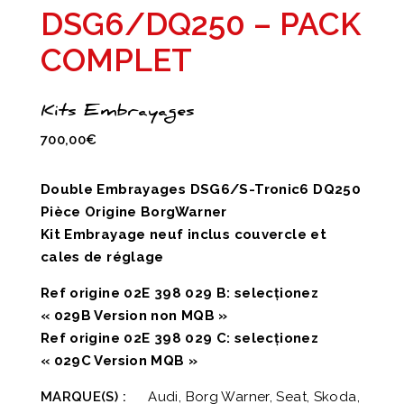
DSG6/DQ250 – PACK
COMPLET
Kits Embrayages
700,00
€
Double Embrayages DSG6/S-Tronic6 DQ250
Pièce Origine BorgWarner
Kit Embrayage neuf inclus couvercle et
cales de réglage
Ref origine 02E 398 029 B: selecționez
« 029B Version non MQB »
Ref origine 02E 398 029 C: selecționez
« 029C Version MQB »
MARQUE(S) :
Audi, Borg Warner, Seat, Skoda,