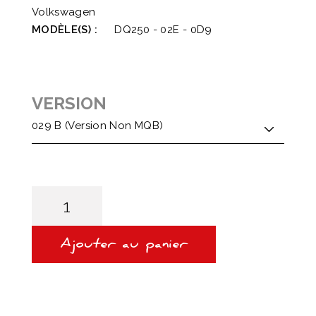
Volkswagen
MODÈLE(S) :
DQ250 - 02E - 0D9
VERSION
quantité
de
DOUBLE
EMBRAYAGES
DSG6/DQ250
Ajouter au panier
–
PACK
COMPLET