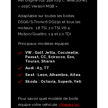
Ref origine 02E 398 029 C: selecționez
« 029C Version MQB »
Adaptable sur toutes les boîtes
DSG6/S-Tronic6 DQ250 et tous les
moteurs : 1.8 TSI, 2.0 TSI, V6 4
Motion/Quattro, 1.9 et 2.0 TDI
Principaux modèles équipés :
VW :
Golf, Jetta, Coccinelle,
Passat, CC, Scirocco, Eos,
Touran, Sharan
Audi
: A3, TT
Seat
: Leon, Alhambra, Altea
Skoda
: Octavia, Superb, Yeti
Pour savoir quel modèle de boite
équipe votre véhicule,
cliquez ici.